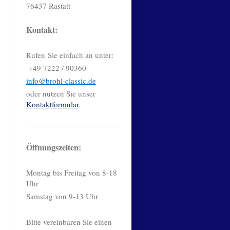
76437 Rastatt
Kontakt:
Rufen Sie einfach an unter:
+49 7222 / 90360
info@brohl-classic.de
oder nutzen Sie unser
Kontaktformular
.
Öffnungszeiten:
Montag bis Freitag von 8-18
Uhr
Samstag von 9-13 Uhr
Bitte vereinbaren Sie einen